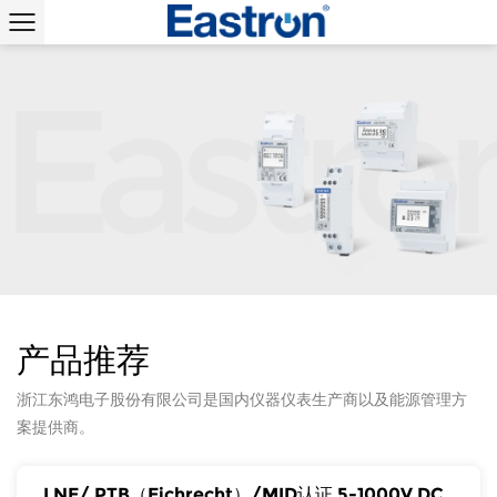
E
a
s
t
r
o
仪器仪表生产商
高品质生产，智造高效精准的电力测量仪表
产品推荐
浙江东鸿电子股份有限公司是国内仪器仪表生产商以及能源管理方
案提供商。
LNE/ PTB（Eichrecht）/MID认证 5-1000V DC