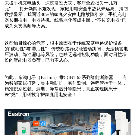
未拔手机充电插头，深夜引发火灾，客厅全毁损失十几万
元”——打开新闻不难发现，家庭用电安全事故从未远离。
消防
数据显示，我国近30%的家庭火灾由电路故障引发，手机充电
器长期插电、电器待机、线路老化等成主因，“不拔充电器”已
成为火灾高频导火索
。
这些触目惊心的危害，根本原因在于传统家庭电路保护设备
的“被动性”与“滞后性”：
传统断路器仅能被动跳闸，无法预警电
压波动、隐性漏电等风险，也缺乏远程控制功能，面对日益增
长的智能电器负荷，已力不从心
。
为此，东鸿电子（Eastron）推出IB1-63系列智能断路器——专
为智能家居打造，集主动防护、实时监测、远程管控于一体，
精准识别过载、漏电、异常温升等隐患，真正实现防患于
未“燃”，用科技守护家庭用电安全
！