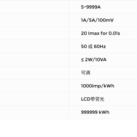
5~9999A
1A/5A/100mV
20 Imax for 0.01s
50 或 60Hz
≤ 2W/10VA
可调
1000imp/kWh
LCD带背光
999999 kWh