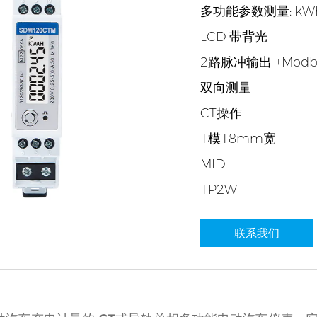
多功能参数测量: kWh,W, 
LCD 带背光
2路脉冲输出 +Mod
双向测量
CT操作
1模18mm宽
MID
1P2W
联系我们