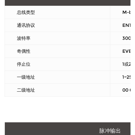
总线类型
M-bu
通讯协议
EN13
波特率
300/
奇偶性
EVE
停止位
1或2
一级地址
1~250
二级地址
00 00
脉冲输出