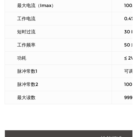
最大电流（Imax）
100A
工作电流
0.4% 
短时过流
30 Im
工作频率
50 或
功耗
≤ 2W
脉冲常数1
可调
脉冲常数2
1000
最大读数
9999