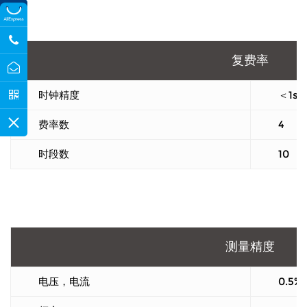
复费率
时钟精度
＜1s/
费率数
4
时段数
10
测量精度
电压，电流
0.5%