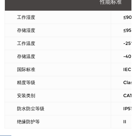
性能标准
工作湿度
≤90%
存储湿度
≤95%
工作温度
-25℃
存储温度
-40℃
国际标准
IEC6
精度等级
Class
安装类别
CAT II
防水防尘等级
IP5
绝缘防护等
II