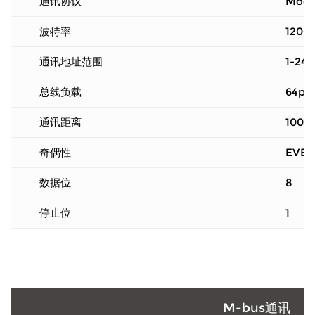
通讯协议
Modb
波特率
1200
通讯地址范围
1-247
总线负载
64pc
通讯距离
1000
奇偶性
EVE
数据位
8
停止位
1
M-bus通讯